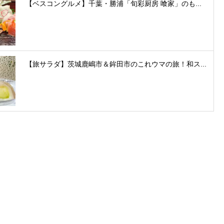
【ベスコングルメ】千葉・勝浦「旬彩厨房 喰家」のも...
【旅サラダ】茨城鹿嶋市＆鉾田市のこれウマの旅！和ス...