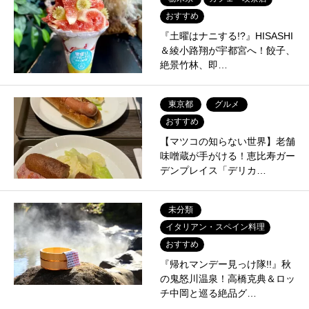
おすすめ
『土曜はナニする!?』HISASHI
＆綾小路翔が宇都宮へ！餃子、
絶景竹林、即…
東京都
グルメ
おすすめ
【マツコの知らない世界】老舗
味噌蔵が手がける！恵比寿ガー
デンプレイス「デリカ…
未分類
イタリアン・スペイン料理
おすすめ
『帰れマンデー見っけ隊!!』秋
の鬼怒川温泉！高橋克典＆ロッ
チ中岡と巡る絶品グ…