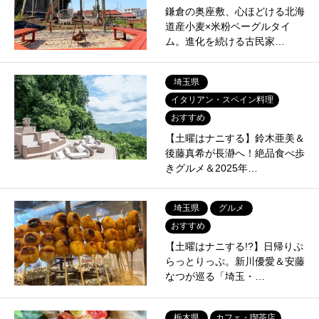
鎌倉の奥座敷、心ほどける北海
道産小麦×米粉ベーグルタイ
ム。進化を続ける古民家…
埼玉県
イタリアン・スペイン料理
おすすめ
【土曜はナニする】鈴木亜美＆
後藤真希が長瀞へ！絶品食べ歩
きグルメ＆2025年…
埼玉県
グルメ
おすすめ
【土曜はナニする!?】日帰りぷ
らっとりっぷ。新川優愛＆安藤
なつが巡る「埼玉・…
栃木県
カフェ・喫茶店