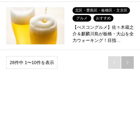
北区・豊島区・板橋区・文京区
グルメ
おすすめ
【べスコングルメ】佐々木蔵之
介＆麒麟川島が板橋・大山を全
力ウォーキング！目指…
28件中 1〜10件を表示

