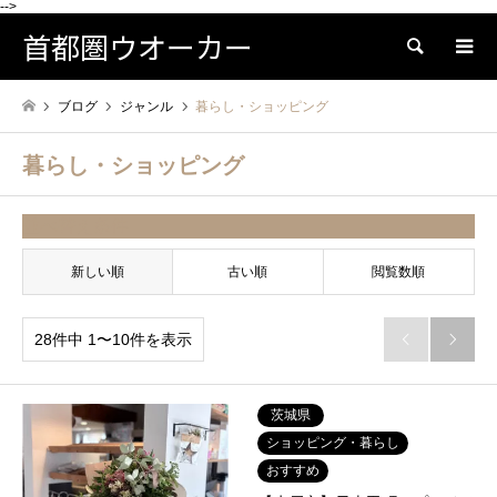
-->
首都圏ウオーカー
検索
ブログ
ジャンル
暮らし・ショッピング
暮らし・ショッピング
並べ替え条件
新しい順
古い順
閲覧数順
28件中 1〜10件を表示


茨城県
ショッピング・暮らし
おすすめ