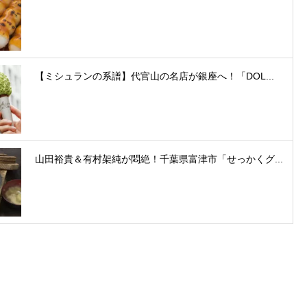
【ミシュランの系譜】代官山の名店が銀座へ！「DOL...
山田裕貴＆有村架純が悶絶！千葉県富津市「せっかくグ...