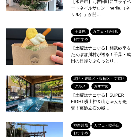
【水戸市】元吉田町にプライベ
ートネイルサロン「nerile.（ネ
リル）」が開…
千葉県
カフェ・喫茶店
おすすめ
【土曜はナニする】相武紗季＆
たんぽぽ川村が巡る！千葉・成
田の日帰りぷらっとり…
北区・豊島区・板橋区・文京区
グルメ
おすすめ
【土曜はナニする】SUPER
EIGHT横山裕＆山ちゃんが絶
賛！葛飾立石の極…
神奈川県
カフェ・喫茶店
おすすめ