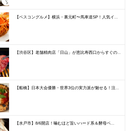
【ベスコングルメ】横浜・裏元町〜馬車道SP！人気イ...
【渋谷区】老舗精肉店「日山」が恵比寿西口からすぐの...
【船橋】日本大会優勝・世界3位の実力派が魅せる！注...
【水戸市】8/6開店！噛むほど旨いハード系＆酵母ベ...