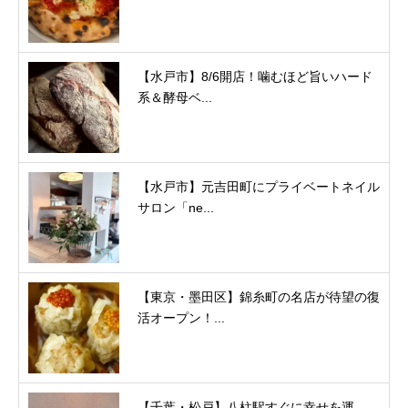
【水戸市】8/6開店！噛むほど旨いハード
系＆酵母ベ...
【水戸市】元吉田町にプライベートネイル
サロン「ne...
【東京・墨田区】錦糸町の名店が待望の復
活オープン！...
【千葉・松戸】八柱駅すぐに幸せを運