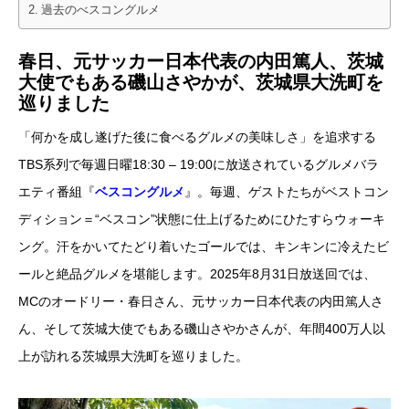
過去のべスコングルメ
春日、元サッカー日本代表の内田篤人、茨城
大使でもある磯山さやかが、茨城県大洗町を
巡りました
「何かを成し遂げた後に食べるグルメの美味しさ」を追求する
TBS系列で毎週日曜18:30 – 19:00に放送されているグルメバラ
エティ番組『
ベスコングルメ
』。毎週、ゲストたちがベストコン
ディション＝“ベスコン”状態に仕上げるためにひたすらウォーキ
ング。汗をかいてたどり着いたゴールでは、キンキンに冷えたビ
ールと絶品グルメを堪能します。2025年8月31日放送回では、
MCのオードリー・春日さん、元サッカー日本代表の内田篤人さ
ん、そして茨城大使でもある磯山さやかさんが、年間400万人以
上が訪れる茨城県大洗町を巡りました。