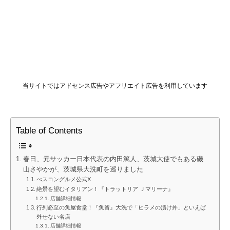
当サイトではアドセンス広告やアフリエイト広告を利用しています
Table of Contents
春日、元サッカー日本代表の内田篤人、茨城大使でもある磯
山さやかが、茨城県大洗町を巡りました
べスコングルメ公式X
絶景を望むイタリアン！『トラットリア Ｊマリーナ』
店舗詳細情報
行列必至の魚屋食堂！『魚留』大洗で「ヒラメの漬け丼」といえば
外せない名店
店舗詳細情報