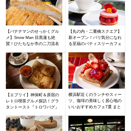
【バナナマンのせっかくグル
【丸の内・二重橋スクエア】
メ】Snow Man 目黒蓮も絶
新オープン！パリ気分になれ
賛！ひたちなか市の二刀流名
る至福のパティスリーカフェ
店「とんカツと炭火焼肉 ふじ
『ピエール・エルメ・パリ 丸
屋」を深掘り
の内』がすごい
横浜駅近くのランチやスィー
【エブリイ】神保町＆原宿の
ツ、珈琲の美味しく居心地の
レトロ喫茶グルメ探訪！グラ
いいおすすめカフェ7選 まと
タントースト『トロワバグ』
め【神奈川県】
と英国式ブレックファースト
『クリスティー』