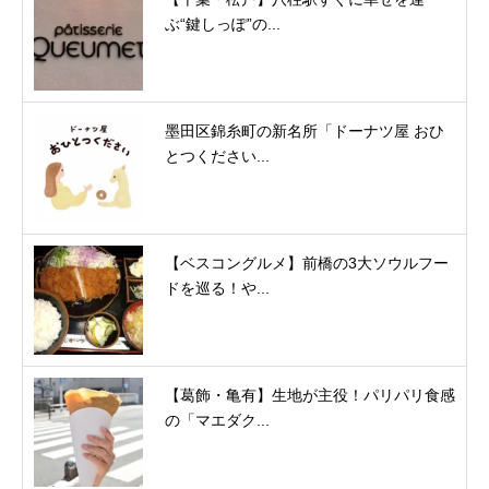
ぶ“鍵しっぽ”の...
墨田区錦糸町の新名所「ドーナツ屋 おひ
とつください...
【ベスコングルメ】前橋の3大ソウルフー
ドを巡る！や...
【葛飾・亀有】生地が主役！パリパリ食感
の「マエダク...