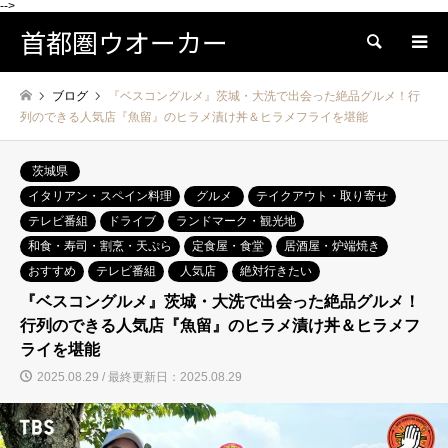
-->
首都圏ウオーカー
検索
ブログ
『ベスコングルメ』茨城・大洗で出会った絶品グルメ！行
列のできる人気店『魚留』のヒラメ漬け丼＆ヒラメフライを堪能
茨城県
イタリアン・スペイン料理
グルメ
テイクアウト・取り寄せ
テレビ番組
ドライブ
ランドマーク・観光地
和食・寿司・割烹・天ぷら
定食屋・食堂
居酒屋・炉端焼き
おすすめ
テレビ番組
人気店
絶対行きたい
『ベスコングルメ』茨城・大洗で出会った絶品グルメ！
行列のできる人気店『魚留』のヒラメ漬け丼＆ヒラメフ
ライを堪能
2025.08.29 / 最終更新日：2025.08.29