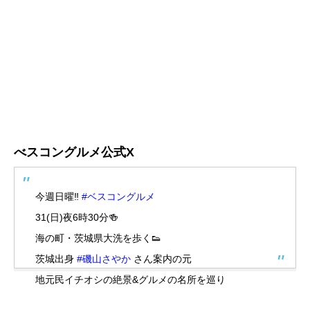
べスコングルメ公式X
今週日曜‼️
#ベスコングルメ
31(日)夜6時30分🍻
海の町・茨城県大洗を歩く👟
茨城出身
#磯山さやか
さん案内の元
地元民イチオシの絶景&グルメの名所を巡り
ヒラメ漬け丼&フライをめざす🔥