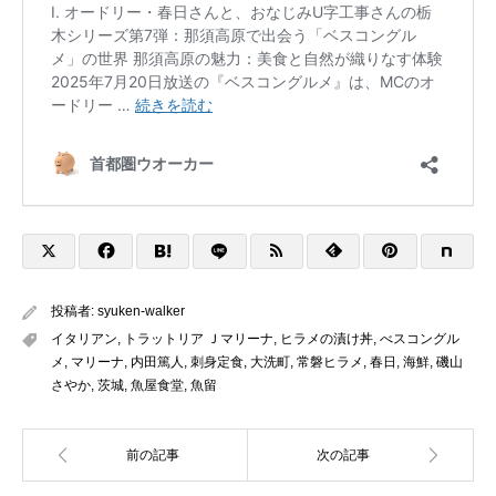
投稿者:
syuken-walker
イタリアン
,
トラットリア Ｊマリーナ
,
ヒラメの漬け丼
,
べスコングル
メ
,
マリーナ
,
内田篤人
,
刺身定食
,
大洗町
,
常磐ヒラメ
,
春日
,
海鮮
,
磯山
さやか
,
茨城
,
魚屋食堂
,
魚留