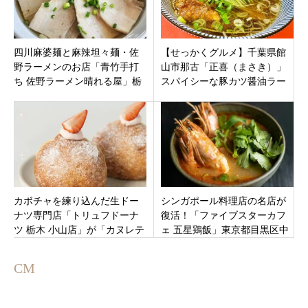
四川麻婆麺と麻辣坦々麺・佐
【せっかくグルメ】千葉県館
野ラーメンのお店「青竹手打
山市那古「正喜（まさき）」
ち 佐野ラーメン晴れる屋」栃
スパイシーな豚カツ醤油ラー
木県佐野市
メンは豚ロース唐揚げそば
【日村】
カボチャを練り込んだ生ドー
シンガポール料理店の名店が
ナツ専門店「トリュフドーナ
復活！「ファイブスターカフ
ツ 栃木 小山店」が「カヌレテ
ェ 五星鶏飯」東京都目黒区中
ィエ クロリ 小山店店内」にオ
目黒駅すぐ
ープン
CM