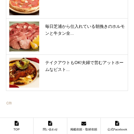
毎日芝浦から仕入れている朝挽きのホルモ
ンと牛タン全...
テイクアウトもOK!夫婦で営むアットホー
ムなビスト...
㎝
TOP
問い合わせ
掲載依頼・取材依頼
公式Facebook