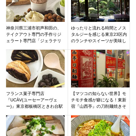
神奈川県三浦市初声和田の、
ゆったりと流れる時間とノス
テイクアウト専門の手作りジ
タルジーを感じる東京23区内
ェラート専門店「ジェラテリ
のランチやスイーツが美味し
ア72三浦店」が7月23日オー
いおすすめ古民家カフェ7選！
プンです。
フランス菓子専門店
【マツコの知らない世界】モ
『UCÀV(ユーセーアーヴェ
チモチ食感が癖になる！東新
ー)』東京都板橋区ときわ台駅
宿『山西亭』の刀削麺焼きそ
ば＆絶品山西料理。世界の焼
きそばの世界！