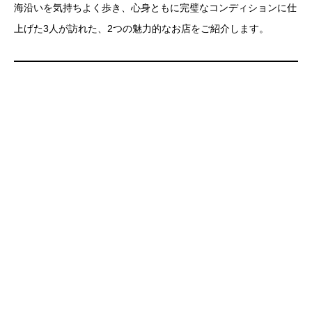
海沿いを気持ちよく歩き、心身ともに完璧なコンディションに仕
上げた3人が訪れた、2つの魅力的なお店をご紹介します。
▶️
https://t.co/bQ6gP0Fvoe
60秒スポット是非ご覧下さい
#TBS
#茨城
#大洗
#春日
俊彰
#オードリー
#内田篤人
pic.twitter.com/0OpFhSnMcj
— TBS『ベスコングルメ』公式 (@bescon_tbs)
August 26, 2025