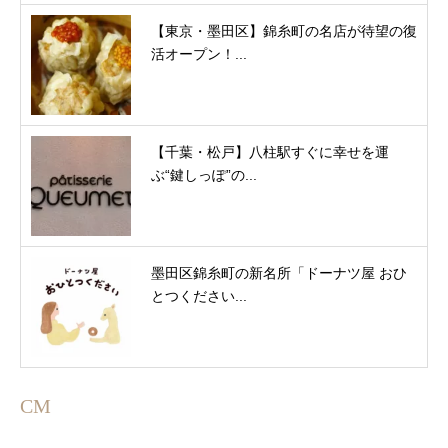
【東京・墨田区】錦糸町の名店が待望の復
活オープン！...
【千葉・松戸】八柱駅すぐに幸せを運
ぶ“鍵しっぽ”の...
墨田区錦糸町の新名所「ドーナツ屋 おひ
とつください...
CM