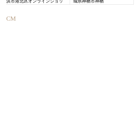
浜市港北区オンラインショッ
城県神栖市神栖
プでの取り寄せにも対応して
います
CM