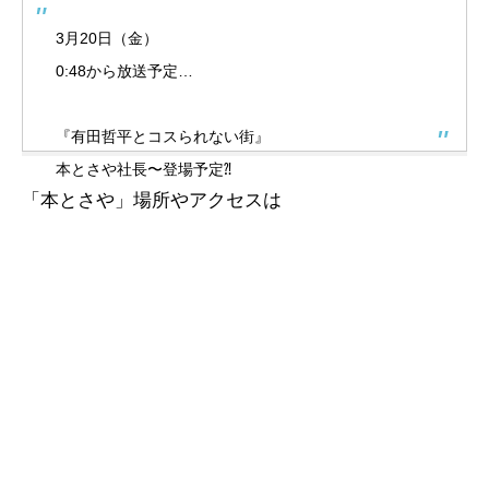
3月20日（金）
0:48から放送予定…
『有田哲平とコスられない街』
本とさや社長〜登場予定⁈
「本とさや」場所やアクセスは
お見逃しなく🤣👍
pic.twitter.com/mR4qncGz3t
— 本とさや85(公式) (@tosaya85)
March 19, 2026