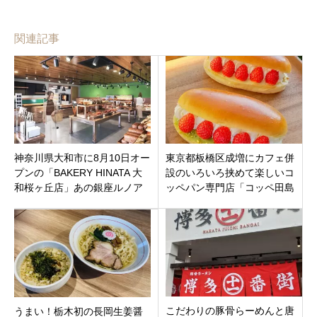
関連記事
神奈川県大和市に8月10日オー
東京都板橋区成増にカフェ併
プンの「BAKERY HINATA 大
設のいろいろ挟めて楽しいコ
和桜ヶ丘店」あの銀座ルノア
ッペパン専門店「コッペ田島
ールがプロデュースの種類豊
成増店」オープン！
富な焼き立てパン！
こだわりの豚骨らーめんと唐
うまい！栃木初の長岡生姜醤