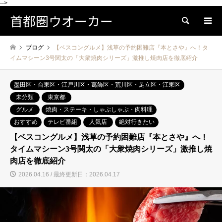
-->
首都圏ウオーカー
検索
ブログ
【ベスコングルメ】浅草の予約困難店『本とさや』へ！タ
イムマシーン3号関太の「大衆焼肉シリーズ」激推し焼肉店を徹底紹介
墨田区・台東区・江戸川区・葛飾区・荒川区・足立区・江東区
未分類
東京都
グルメ
焼肉・ステーキ・しゃぶしゃぶ・肉料理
おすすめ
テレビ番組
人気店
絶対行きたい
【ベスコングルメ】浅草の予約困難店『本とさや』へ！
タイムマシーン3号関太の「大衆焼肉シリーズ」激推し焼
肉店を徹底紹介
2026.04.16 / 最終更新日：2026.04.17