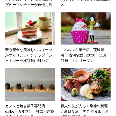
だビーフシチューが自慢お店
区
「Jack’scafe」群馬県桐生市末
広町にオープン
安心安全な美味しいスイーツ
「ハルツキ菓子店」茨城県古
がずらりとラインナップ「シ
河市 古河駅西口2020年11月
ャトレーゼ横須賀山科台店」
21日（土）オープン
神奈川県横須賀市山科台
カヌレと焼き菓子専門店「
職人の技が光る！季節の料理
galbe（ガルブ）」神奈川県横
と新鮮な魚「季旬 やま田」茨