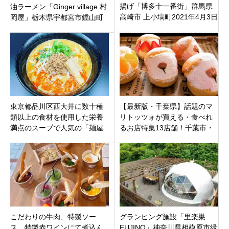
揚げ「博多十一番街」群馬県
油ラーメン「Ginger village 村
高崎市 上小塙町2021年4月3日
岡屋」栃木県宇都宮市鐺山町
（土）オープン
東京都品川区西大井に数十種
【最新版・千葉県】話題のマ
類以上の食材を使用した栄養
リトッツォが買える・食べれ
満点のスープで人気の「麺屋
るお店特集13店舗！千葉市・
幸虎」10月22日オープンで
船橋市・松戸市・佐倉市・浦
す。
安市・香取市・流山市
こだわりの牛肉、特製ソー
グランピング施設「里楽巣
ス、特製赤ワインにて煮込ん
FUJINO」神奈川県相模原市緑