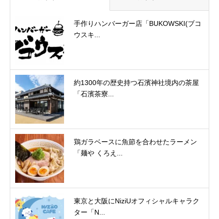
手作りハンバーガー店「BUKOWSKI(ブコ
ウスキ...
約1300年の歴史持つ石濱神社境内の茶屋
「石濱茶寮...
鶏ガラベースに魚節を合わせたラーメン
「麺や くろえ...
東京と大阪にNiziUオフィシャルキャラク
ター「N...