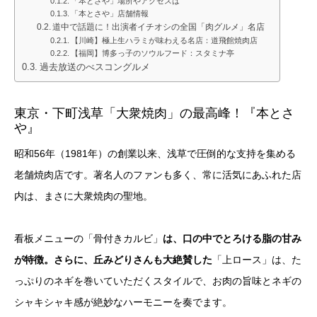
「本とさや」場所やアクセスは
「本とさや」店舗情報
道中で話題に！出演者イチオシの全国「肉グルメ」名店
【川崎】極上生ハラミが味わえる名店：道飛館焼肉店
【福岡】博多っ子のソウルフード：スタミナ亭
過去放送のべスコングルメ
東京・下町浅草「大衆焼肉」の最高峰！『本とさ
や』
昭和56年（1981年）の創業以来、浅草で圧倒的な支持を集める
老舗焼肉店です。著名人のファンも多く、常に活気にあふれた店
内は、まさに大衆焼肉の聖地。
看板メニューの「骨付きカルビ」
は、口の中でとろける脂の甘み
が特徴。さらに、丘みどりさんも大絶賛した
「上ロース」は、た
っぷりのネギを巻いていただくスタイルで、お肉の旨味とネギの
シャキシャキ感が絶妙なハーモニーを奏でます。