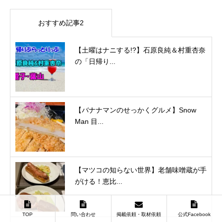
おすすめ記事2
【土曜はナニする!?】石原良純＆村重杏奈
の「日帰り...
【バナナマンのせっかくグルメ】Snow
Man 目...
【マツコの知らない世界】老舗味噌蔵が手
がける！恵比...
TOP
問い合わせ
掲載依頼・取材依頼
公式Facebook