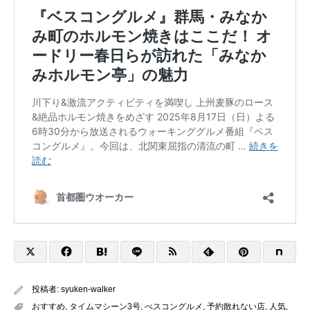
投稿者:
syuken-walker
おすすめ
,
タイムマシーン3号
,
べスコングルメ
,
予約散れない店
,
人気
,