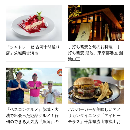
ョコパイにチョコスイーツ
都目黒区上目黒にオープン！
手打ち蕎麦と旬のお料理「手
「シャトレーゼ 古河十間通り
打ち蕎麦 溜池」東京都港区 溜
店」茨城県古河市
池山王
『ベスコングルメ』茨城・大
ハンバーガーが美味しいアメ
洗で出会った絶品グルメ！行
リカンダイニング「アイビー
列のできる人気店『魚留』の
テラス」千葉県流山市流山お
ヒラメ漬け丼＆ヒラメフライ
おたかの森S.C『FLAPS』4階