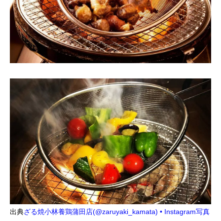
出典
ざる焼小林養鶏蒲田店(@zaruyaki_kamata) • Instagram写真