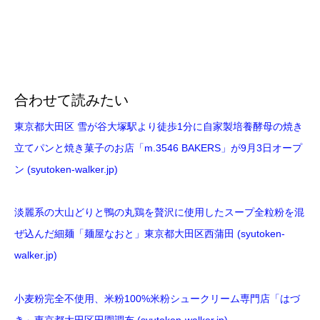
合わせて読みたい
東京都大田区 雪が谷大塚駅より徒歩1分に自家製培養酵母の焼き
立てパンと焼き菓子のお店「m.3546 BAKERS」が9月3日オープ
ン (syutoken-walker.jp)
淡麗系の大山どりと鴨の丸鶏を贅沢に使用したスープ全粒粉を混
ぜ込んだ細麺「麺屋なおと」東京都大田区西蒲田 (syutoken-
walker.jp)
小麦粉完全不使用、米粉100%米粉シュークリーム専門店「はづ