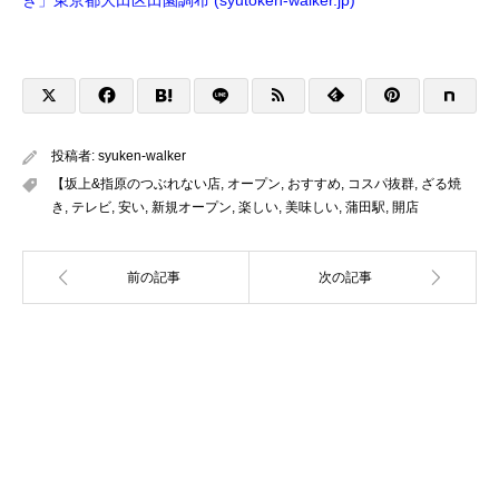
き」東京都大田区田園調布 (syutoken-walker.jp)
投稿者:
syuken-walker
【坂上&指原のつぶれない店
,
オープン
,
おすすめ
,
コスパ抜群
,
ざる焼
き
,
テレビ
,
安い
,
新規オープン
,
楽しい
,
美味しい
,
蒲田駅
,
開店