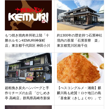
を堪能
に7月30日オープンです。
もつ焼き焼肉本州初上陸「十
約1300年の歴史持つ石濱神社
勝ホルモンKEMURI神保町
境内の茶屋「石濱茶寮 楽」
店」東京都千代田区 神田小川
東京都荒川区南千住
町に2021年2月3日（水）オー
プン
超粗挽き炭火ハンバーグと手
【べスコングルメ・湘南】麒
作りチーズのお店 「ひしめき
麟川島も絶賛！ロケ地江の島
亭 高崎店」群馬県高崎市新保
「喜食家（きしょくや）」で
町
味わう絶品しらす海鮮丼とア
ジフライ