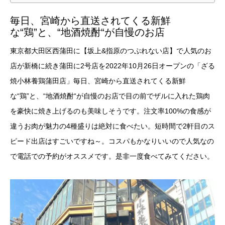
毎日、宮崎から直送されてくる新鮮
な“鶏”と、“地酒焼酎“が自慢のお店
東京都大田区西蒲田に【坂上&指原のつぶれない店】で人気のお
店が新橋に続き蒲田に2号店を2022年10月26日オープンの「ざる
焼小林養鶏蒲田店」毎日、宮崎から直送されてくる新鮮
な“鶏”と、“地酒焼酎“が自慢のお店で目の前でザルに入れた鶏肉
を豪快に焼き上げるのも美味しそうです。注文率100%の食感が
違うお肉が魅力の4種盛りは絶対に食べたい。短時間で2軒目のス
ピード出店はすごいですね～。コスパもかなりいいので人気なの
で電話での予約がオススメです。是非一度食べてみてください。