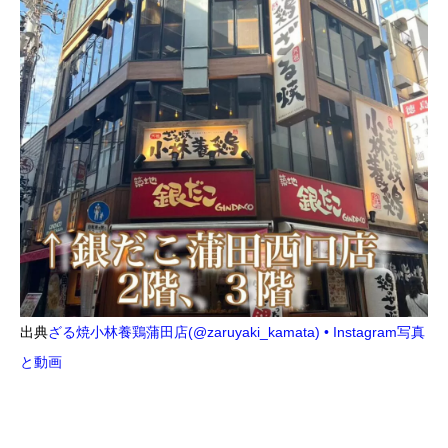
出典
ざる焼小林養鶏蒲田店(@zaruyaki_kamata) • Instagram写真
と動画