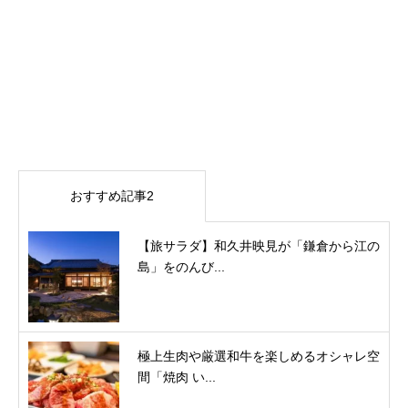
おすすめ記事2
【旅サラダ】和久井映見が「鎌倉から江の
島」をのんび...
極上生肉や厳選和牛を楽しめるオシャレ空
間「焼肉 い...