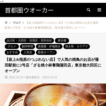
-->
首都圏ウオーカー
検索
ブログ
【坂上&指原のつぶれない店】で人気の焼鳥のお店が蒲田
駅前に2号店「ざる焼小林養鶏蒲田店」東京都大田区にオープン
品川区・大田区・目黒区・世田谷区
東京都
グルメ
創作料理
居酒屋・炉端焼き
焼き鳥・カラアゲ
おすすめ
人気店
新規オープン
【坂上&指原のつぶれない店】で人気の焼鳥のお店が蒲
田駅前に2号店「ざる焼小林養鶏蒲田店」東京都大田区に
オープン
2022.10.22 / 最終更新日：2022.10.22