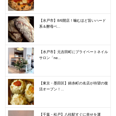
【水戸市】8/6開店！噛むほど旨いハード
系＆酵母ベ...
【水戸市】元吉田町にプライベートネイル
サロン「ne...
【東京・墨田区】錦糸町の名店が待望の復
活オープン！...
【千葉・松戸】八柱駅すぐに幸せを運