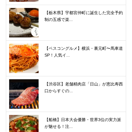
【栃木県】宇都宮仲町に誕生した完全予約
制の五感で楽...
【ベスコングルメ】横浜・裏元町〜馬車道
SP！人気イ...
【渋谷区】老舗精肉店「日山」が恵比寿西
口からすぐの...
【船橋】日本大会優勝・世界3位の実力派
が魅せる！注...