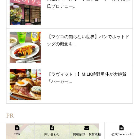
氏プロデュー...
【マツコの知らない世界】パンでホットド
ッグの概念を...
【ラヴィット！】M!LK佐野勇斗が大絶賛
「バーガー...
PR
TOP
問い合わせ
掲載依頼・取材依頼
公式Facebook