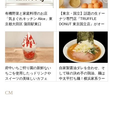
有機野菜と家庭料理のお店
【東京・国立】話題の生ドー
「気まぐれキッチン Alice」東
ナツ専門店『TRUFFLE
京都大田区 蒲田駅東口
DONUT 東京国立店』がオー
プン！新感覚のポンデデイッ
プがかわいい！
府中いちご狩り園の新鮮ない
自家製醤油ダレを合わせ、そ
ちごを使用したっドリンクや
して味の決め手の鶏油、麺は
スイーツの美味しいカフェ
中太平打ち麺！横浜家系ラー
「東京いちごカフェ」東京都
メン「吉祥寺武蔵家 両国店」
府中市美好町に
東京都墨田区亀沢に
CM