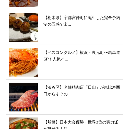
【栃木県】宇都宮仲町に誕生した完全予約
制の五感で楽...
【ベスコングルメ】横浜・裏元町〜馬車道
SP！人気イ...
【渋谷区】老舗精肉店「日山」が恵比寿西
口からすぐの...
【船橋】日本大会優勝・世界3位の実力派
が魅せる！注...