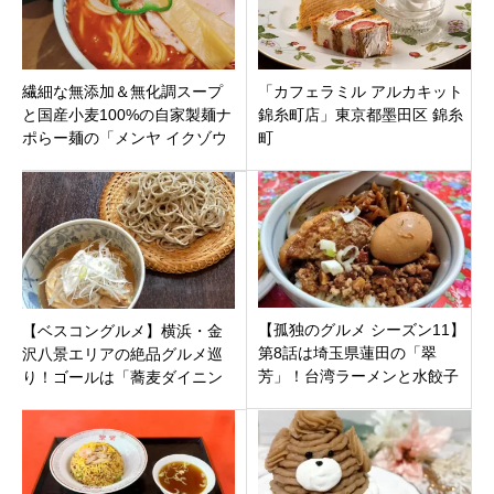
繊細な無添加＆無化調スープ
「カフェラミル アルカキット
と国産小麦100%の自家製麺ナ
錦糸町店」東京都墨田区 錦糸
ポらー麺の「メンヤ イクゾウ
町
トウキョウ」東京都中央区日
本橋兜町
【孤独のグルメ シーズン11】
【ベスコングルメ】横浜・金
第8話は埼玉県蓮田の「翠
沢八景エリアの絶品グルメ巡
芳」！台湾ラーメンと水餃子
り！ゴールは「蕎麦ダイニン
に五郎が唸る本格家庭料理を
グたかくら」で江戸前天然穴
徹底解説
子の天せいろ蕎麦