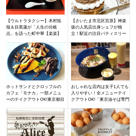
【ウルトラタクシー】木村拓
【さいたま市北区宮原】神楽
哉＆目黒蓮が「人生の分岐
坂の人気店出身シェフが独
点」を語った町中華【楽楽】
立！駅近の注目パティスリー
老舗が愛される理由と絶品
「モン・プティ・ルル」オー
「揚げワンタン」
プン！イートインも
ホットサンドとクロッフルの
おしゃれな店内は女子1人でも
カフェ「モナカ」一部メニュ
入りやすい！全メニューテイ
ーのテイクアウトOK!東京都目
クアウトOK!「東京油そば専門
黒区碑文谷
店 而今(じこん)浅草店」東京
都台東区