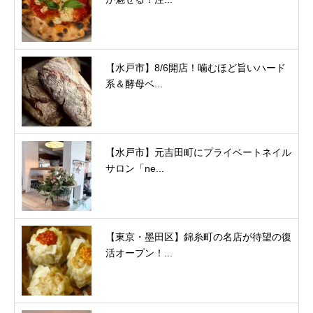
【水戸市】8/6開店！噛むほど旨いハード
系＆酵母ベ...
【水戸市】元吉田町にプライベートネイル
サロン「ne...
【東京・墨田区】錦糸町の名店が待望の復
活オープン！...