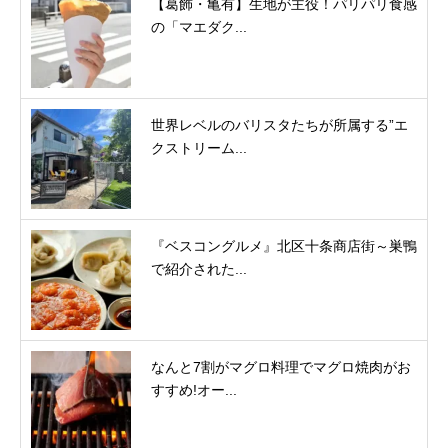
【葛飾・亀有】生地が主役！パリパリ食感
の「マエダク...
世界レベルのバリスタたちが所属する”エ
クストリーム...
『ベスコングルメ』北区十条商店街～巣鴨
で紹介された...
なんと7割がマグロ料理でマグロ焼肉がお
すすめ!オー...