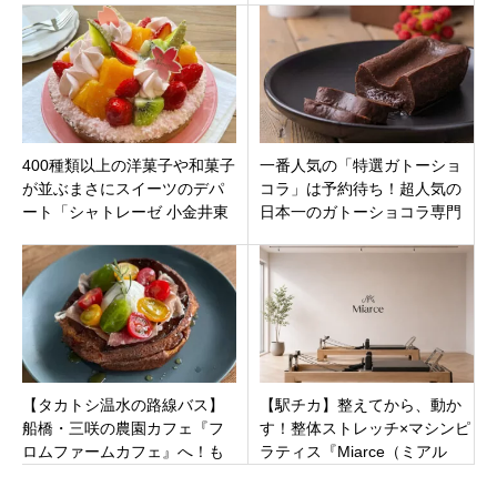
り＆行列ラーメン
400種類以上の洋菓子や和菓子
一番人気の「特選ガトーショ
が並ぶまさにスイーツのデパ
コラ」は予約待ち！超人気の
ート「シャトレーゼ 小金井東
日本一のガトーショコラ専門
町店」東京都小金井市東町に
店「ケンズカフェ東京青山
オープン
店」港区南青山
【タカトシ温水の路線バス】
【駅チカ】整えてから、動か
船橋・三咲の農園カフェ『フ
す！整体ストレッチ×マシンピ
ロムファームカフェ』へ！も
ラティス『Miarce（ミアル
こみちも絶賛した“船橋野菜パ
ス）新江古田店』が7月7日オ