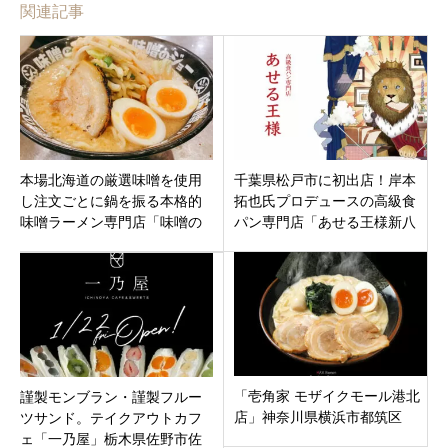
関連記事
本場北海道の厳選味噌を使用
千葉県松戸市に初出店！岸本
し注文ごとに鍋を振る本格的
拓也氏プロデュースの高級食
味噌ラーメン専門店「味噌の
パン専門店「あせる王様新八
ジョー 坂東店」茨城県坂東市
柱店」
岩井に
「壱角家 モザイクモール港北
謹製モンブラン・謹製フルー
店」神奈川県横浜市都筑区
ツサンド。テイクアウトカフ
ェ「一乃屋」栃木県佐野市佐