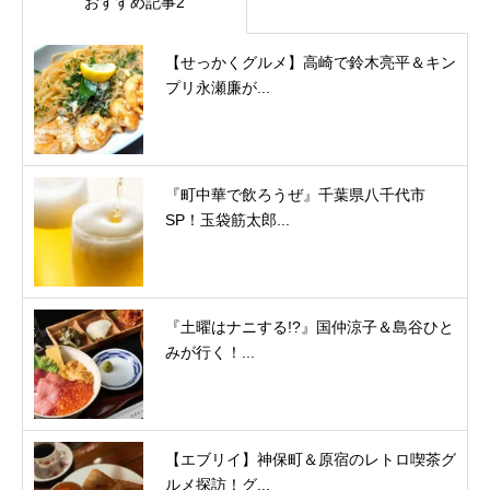
おすすめ記事2
【せっかくグルメ】高崎で鈴木亮平＆キン
プリ永瀬廉が...
『町中華で飲ろうぜ』千葉県八千代市
SP！玉袋筋太郎...
『土曜はナニする!?』国仲涼子＆島谷ひと
みが行く！...
【エブリイ】神保町＆原宿のレトロ喫茶グ
ルメ探訪！グ...