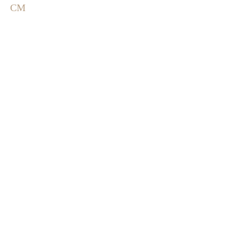
ンケーキ”とは？
ープン！
CM