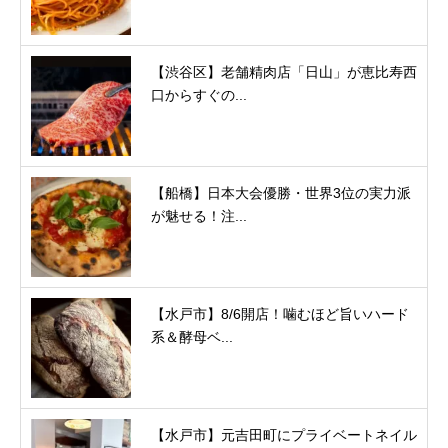
【渋谷区】老舗精肉店「日山」が恵比寿西
口からすぐの...
【船橋】日本大会優勝・世界3位の実力派
が魅せる！注...
【水戸市】8/6開店！噛むほど旨いハード
系＆酵母ベ...
【水戸市】元吉田町にプライベートネイル