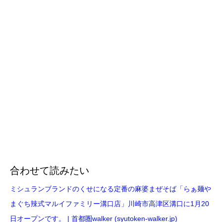
合わせて読みたい
ミシュランブランドのくせになる定番の麻婆まぜそば「らぁ麺や
まぐち辣式マルイファミリー溝口店」川崎市高津区溝口に1月20
日オープンです。 | 首都圏walker (syutoken-walker.jp)