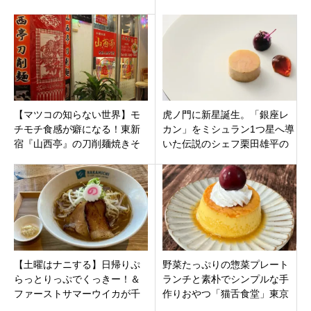
野駅前
【マツコの知らない世界】モ
虎ノ門に新星誕生。「銀座レ
チモチ食感が癖になる！東新
カン」をミシュラン1つ星へ導
宿『山西亭』の刀削麺焼きそ
いた伝説のシェフ栗田雄平の
ば＆絶品山西料理。世界の焼
集大成『ラ・トラディショ
きそばの世界！
ン』オープン
【土曜はナニする】日帰りぷ
野菜たっぷりの惣菜プレート
らっとりっぷでくっきー！＆
ランチと素朴でシンプルな手
ファーストサマーウイカが千
作りおやつ「猫舌食堂」東京
葉・九十九里へ！絶品はまぐ
都江戸川区瑞江駅