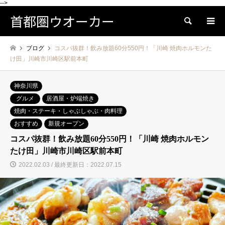
-->
首都圏ウオーカー
検索
ブログ
コスパ抜群！飲み放題60分550円！「川崎 焼肉ホルモンた
け田」川崎市川崎区駅前本町
神奈川県
グルメ
居酒屋・炉端焼き
焼肉・ステーキ・しゃぶしゃぶ・肉料理
おすすめ
新規オープン
コスパ抜群！飲み放題60分550円！「川崎 焼肉ホルモン
たけ田」川崎市川崎区駅前本町
2022.02.03 / 最終更新日：2022.07.15