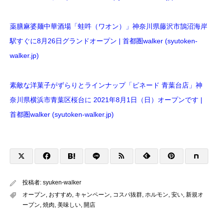
薬膳麻婆麺中華酒場「蛙吽（ワオン）」神奈川県藤沢市鵠沼海岸
駅すぐに8月26日グランドオープン | 首都圏walker (syutoken-
walker.jp)
素敵な洋菓子がずらりとラインナップ「ピネード 青葉台店」神
奈川県横浜市青葉区桜台に 2021年8月1日（日）オープンです |
首都圏walker (syutoken-walker.jp)
投稿者:
syuken-walker
オープン
,
おすすめ
,
キャンペーン
,
コスパ抜群
,
ホルモン
,
安い
,
新規オ
ープン
,
焼肉
,
美味しい
,
開店