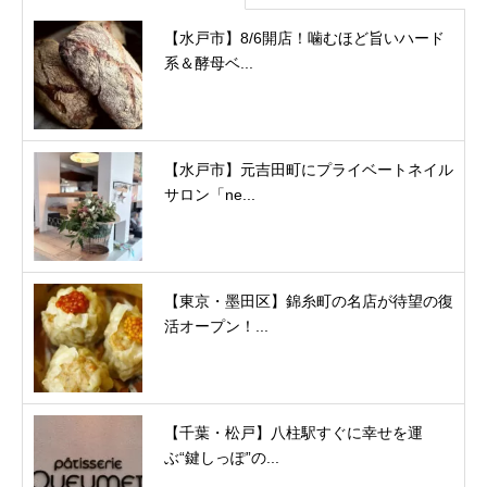
【水戸市】8/6開店！噛むほど旨いハード
系＆酵母ベ...
【水戸市】元吉田町にプライベートネイル
サロン「ne...
【東京・墨田区】錦糸町の名店が待望の復
活オープン！...
【千葉・松戸】八柱駅すぐに幸せを運
ぶ“鍵しっぽ”の...