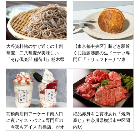
コーヒー
神対応グルメ
大谷資料館のすぐ近くの十割
【東京都中央区】勝どき駅近
蕎麦、二八蕎麦が美味しい
くに話題沸騰の生ドーナツ専
「そば倶楽部 稲荷山」栃木県
門店「トリュフドーナツ東
宇都宮市大谷町
京 勝どき店」オープン！限
定メニューもあり。
前橋商店街アーケード南入口
絶品赤身をご賞味あれ「焼肉
に夜アイス・パフェ専門店の
豪じ」神奈川県横浜市中区関
「今夜もアイス 前橋店」がオ
内駅
ープン！