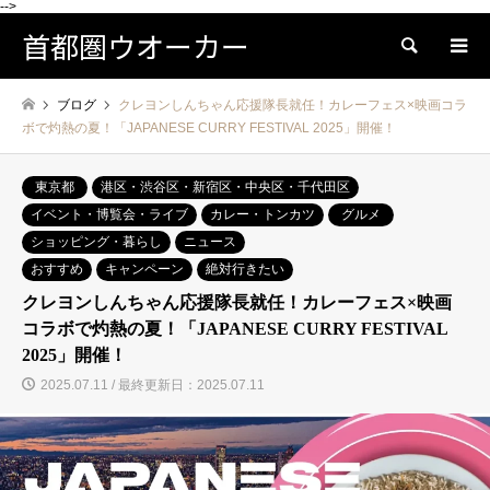
-->
首都圏ウオーカー
検索
ブログ
クレヨンしんちゃん応援隊長就任！カレーフェス×映画コラ
ボで灼熱の夏！「JAPANESE CURRY FESTIVAL 2025」開催！
東京都
港区・渋谷区・新宿区・中央区・千代田区
イベント・博覧会・ライブ
カレー・トンカツ
グルメ
ショッピング・暮らし
ニュース
おすすめ
キャンペーン
絶対行きたい
クレヨンしんちゃん応援隊長就任！カレーフェス×映画
コラボで灼熱の夏！「JAPANESE CURRY FESTIVAL
2025」開催！
2025.07.11 / 最終更新日：2025.07.11