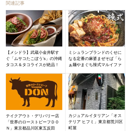
関連記事
【メシドラ】武蔵小金井駅す
ミシュランブランドのくせに
ぐ「ムサコたこぼう’s」の沖縄
なる定番の麻婆まぜそば「ら
タコス＆タコライスが絶品！
ぁ麺やまぐち辣式マルイファ
メニューや値段、アクセス情
ミリー溝口店」川崎市高津区
報まとめ
溝口
カジュアルイタリアン「オス
テイクアウト・デリバリー店
テリア ヒフミ」東京都荒川区
「世界のローストビーフＤＯ
町屋
Ｎ」東京都品川区東五反田