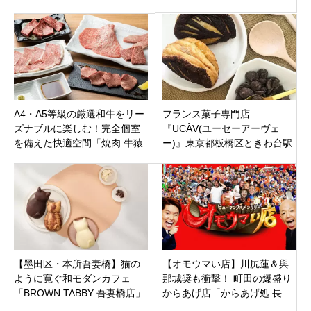
A4・A5等級の厳選和牛をリー
フランス菓子専門店
ズナブルに楽しむ！完全個室
『UCÀV(ユーセーアーヴェ
を備えた快適空間「焼肉 牛猿
ー)』東京都板橋区ときわ台駅
(にくざる)巣鴨店」東京都豊島
区巣鴨駅１分
【墨田区・本所吾妻橋】猫の
【オモウマい店】川尻蓮＆與
ように寛ぐ和モダンカフェ
那城奨も衝撃！ 町田の爆盛り
「BROWN TABBY 吾妻橋店」
からあげ店「からあげ処 長
オープン！焼き菓子と至福の
寿」に密着！ 1万人の親父の