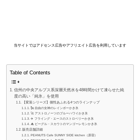
当サイトではアドセンス広告やアフリエイト広告を利用しています
Table of Contents
信州の中央アルプス系深層天然水を48時間かけて凍らせた純
度の高い「純氷」を使用
【変装シリーズ】個性あふれる4つのラインナップ
🗽 自由の女神のレインボーかき氷
🚀 アストロノーツのブルーハワイかき氷
✈️ フライング・エースのストロベリーかき氷
⛺ ビーグル・スカウトのマンゴーレモンかき氷
販売店舗詳細
PEANUTS Cafe SUNNY SIDE kitchen（原宿）