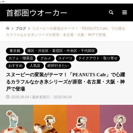
-->
首都圏ウオーカー
検索
ブログ
スヌーピーの変装がテーマ！「PEANUTS Cafe」で心躍る
カラフルなかき氷シリーズが原宿・名古屋・大阪・神戸で登場
東京都
港区・渋谷区・新宿区・中央区・千代田区
カフェ・喫茶店
グルメ
スイーツ
テイクアウト・取り寄せ
おすすめ
人気店
絶対行きたい
スヌーピーの変装がテーマ！「PEANUTS Cafe」で心躍
るカラフルなかき氷シリーズが原宿・名古屋・大阪・神
戸で登場
2026.06.04 / 最終更新日：2026.06.04