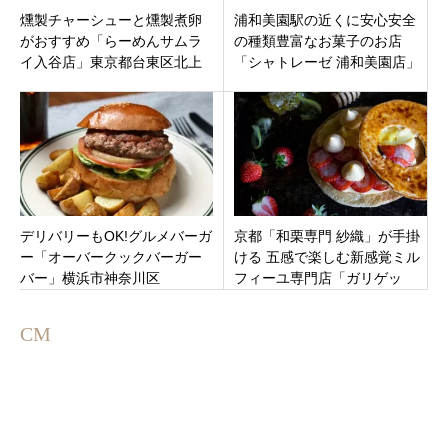
燻製チャーシューと燻製煮卵
浦和美園駅の近くに安心安全
がおすすめ「らーめんサムラ
の種類豊富なお菓子のお店
イ入谷店」東京都台東区北上
「シャトレーゼ 浦和美園店」
野
さいたま市岩槻区にオープン
デリバリーもOK!グルメバーガ
京都「和栗専門 紗織」が手掛
ー「オーバークックバーガー
ける 五感で楽しむ新感覚ミル
バー」横浜市神奈川区
フィーユ専門店「ガリゲッ
ト」東京都 港区 北青山表参道
駅から徒歩1分
CM