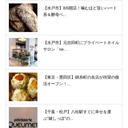
【水戸市】8/6開店！噛むほど旨いハード
系＆酵母ベ...
【水戸市】元吉田町にプライベートネイル
サロン「ne...
【東京・墨田区】錦糸町の名店が待望の復
活オープン！...
【千葉・松戸】八柱駅すぐに幸せを運
ぶ“鍵しっぽ”の...