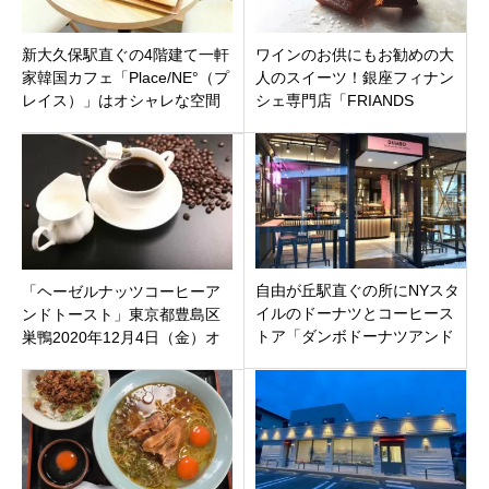
新大久保駅直ぐの4階建て一軒
ワインのお供にもお勧めの大
家韓国カフェ「Place/NE°（プ
人のスイーツ！銀座フィナン
レイス）」はオシャレな空間
シェ専門店「FRIANDS
と美味しいスイーツのお店！
GALLERY」東京都中央区銀座
新宿区百人町
自由が丘駅直ぐの所にNYスタ
「ヘーゼルナッツコーヒーア
イルのドーナツとコーヒース
ンドトースト」東京都豊島区
トア「ダンボドーナツアンド
巣鴨2020年12月4日（金）オ
コーヒー自由が丘店」世田谷
ープン
区奥沢オープン