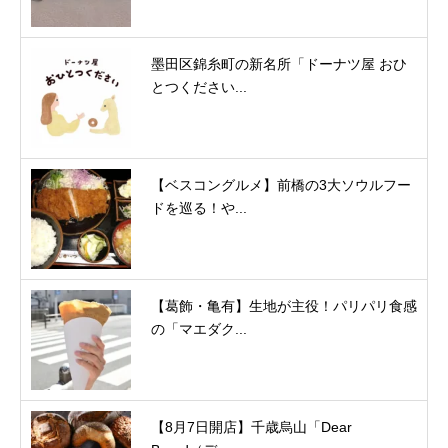
墨田区錦糸町の新名所「ドーナツ屋 おひ
とつください...
【ベスコングルメ】前橋の3大ソウルフー
ドを巡る！や...
【葛飾・亀有】生地が主役！パリパリ食感
の「マエダク...
【8月7日開店】千歳烏山「Dear