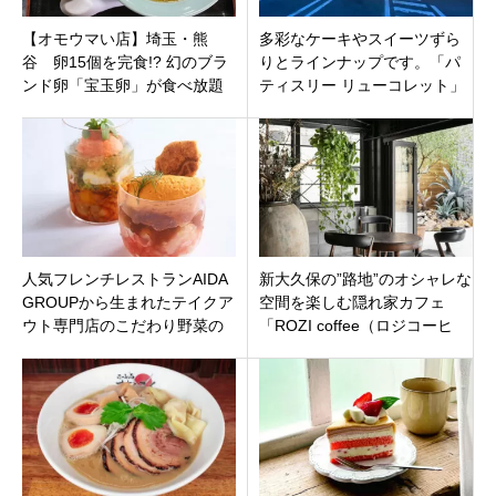
【オモウマい店】埼玉・熊
多彩なケーキやスイーツずら
谷 卵15個を完食!? 幻のブラ
りとラインナップです。「パ
ンド卵「宝玉卵」が食べ放題
ティスリー リューコレット」
の超太っ腹食堂『食堂たな
神奈川県中郡二宮町 二宮駅
か』
人気フレンチレストランAIDA
新大久保の”路地”のオシャレな
GROUPから生まれたテイクア
空間を楽しむ隠れ家カフェ
ウト専門店のこだわり野菜の
「ROZI coffee（ロジコーヒ
「アイダ ベジライフ」東京都
ー）」新宿区大久保
渋谷区 恵比寿