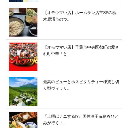
【オモウマい店】ホームラン店主SPの栃
木鹿沼市のつ...
【オモウマい店】千葉市中央区都町の愛さ
れ町中華「と...
最高のビューとホスピタリティ一棟貸し切
り型ヴィラリ...
『土曜はナニする!?』国仲涼子＆島谷ひと
みが行く！...