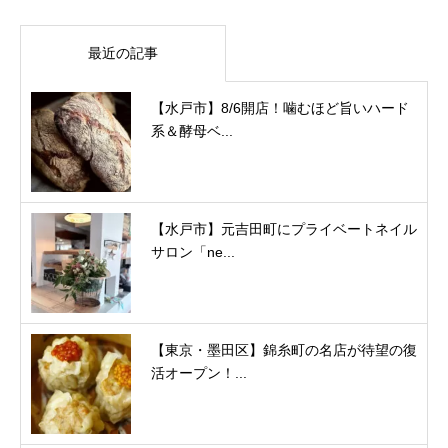
最近の記事
【水戸市】8/6開店！噛むほど旨いハード
系＆酵母ベ...
【水戸市】元吉田町にプライベートネイル
サロン「ne...
【東京・墨田区】錦糸町の名店が待望の復
活オープン！...