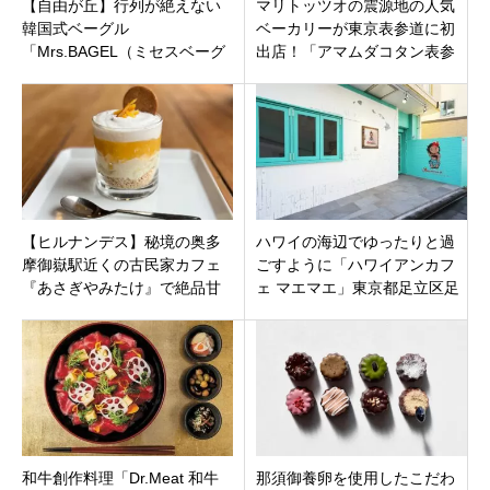
【自由が丘】行列が絶えない
マリトッツオの震源地の人気
韓国式ベーグル
ベーカリーが東京表参道に初
「Mrs.BAGEL（ミセスベーグ
出店！「アマムダコタン表参
ル）」本店を徹底解禁！完売
道店」東京都港区北青山に10
必至の秘密とこだわり
月1日オープン。
【ヒルナンデス】秘境の奥多
ハワイの海辺でゆったりと過
摩御嶽駅近くの古民家カフェ
ごすように「ハワイアンカフ
『あさぎやみたけ』で絶品甘
ェ マエマエ」東京都足立区足
夏パフェとメニュー・アクセ
立
ス・駐車場情報
和牛創作料理「Dr.Meat 和牛
那須御養卵を使用したこだわ