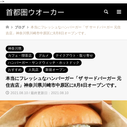
-->
首都圏ウオーカー
検索
ブログ
本当にフレッシュなハンバーガー「ザ サードバーガー 元住
吉店」神奈川県川崎市中原区に8月8日オープンです。
神奈川県
カフェ・喫茶店
グルメ
テイクアウト・取り寄せ
ハンバーガー・サンドウィッチ・ホットドック
おすすめ
人気店
新規オープン
本当にフレッシュなハンバーガー「ザ サードバーガー 元
住吉店」神奈川県川崎市中原区に8月8日オープンです。
2021.08.10 / 最終更新日：2021.08.10