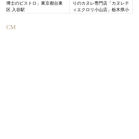
博士のビストロ」東京都台東
りのカヌレ専門店「カヌレテ
区 入谷駅
ィエクロリ小山店」栃木県小
山市土塔にオープン！
CM