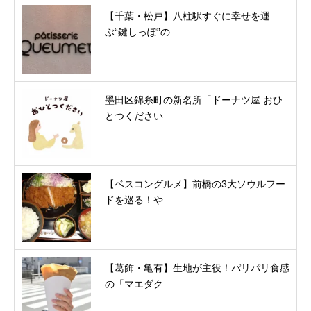
【千葉・松戸】八柱駅すぐに幸せを運
ぶ“鍵しっぽ”の...
墨田区錦糸町の新名所「ドーナツ屋 おひ
とつください...
【ベスコングルメ】前橋の3大ソウルフー
ドを巡る！や...
【葛飾・亀有】生地が主役！パリパリ食感
の「マエダク...