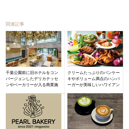
関連記事
千葉公園前に旧ホテルをコン
クリームたっぷりのパンケー
バージョンしたデリカテッセ
キやボリューム満点のハンバ
ンやベーカリーが入る商業施
ーガーが美味しいハワイアン
設「the RECORDS（ザ レコ
カフェ「ラ・オハナ 浦安マリ
ーズ）」オープン
ナイースト店」千葉県浦安市