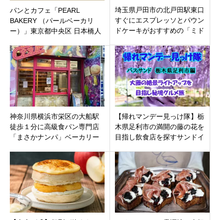
埼玉県戸田市の北戸田駅東口
パンとカフェ「PEARL
すぐにエスプレッソとパウン
BAKERY （パールベーカリ
ドケーキがおすすめの「ミド
ー）」東京都中央区 日本橋人
リーコーヒー」8月18日グラン
形町に6月5日（土）オープン
ドオープン。
神奈川県横浜市栄区の大船駅
【帰れマンデー見っけ隊】栃
徒歩１分に高級食パン専門店
木県足利市の満開の藤の花を
「まさかナンパ」ベーカリー
目指し飲食店を探すサンドイ
プロデューサー岸本拓也氏プ
ッチマンの秘境バスサンド
ロデュース