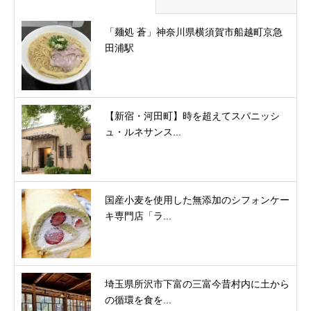
「麺処 蒼」神奈川県横須賀市船越町京急
田浦駅
【新宿・河田町】時を超えてスパニッシ
ュ・ルネサンス...
国産小麦を使用した無添加のシフォンケー
キ専門店「ラ...
埼玉県所沢市下富の三富今昔村内に土から
の循環を食を...