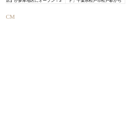
店】が多摩地区にオープン！3
ド」千葉県松戸市松戸駅から
日間限定！きゃべつ1玉プレゼ
徒歩5分
ント！
CM