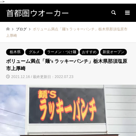
-->
首都圏ウオーカー
検索
ブログ
ボリューム満点「麺’s ラッキーパンチ」栃木県那須塩原市
上厚崎
栃木県
グルメ
ラーメン・つけ麺
おすすめ
新規オープン
ボリューム満点「麺’s ラッキーパンチ」栃木県那須塩原
市上厚崎
2021.12.16 / 最終更新日：2022.07.23