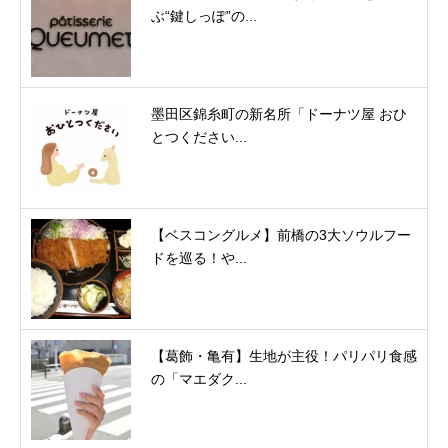
ぶ“鍵しっぽ”の...
墨田区錦糸町の新名所「ドーナツ屋 おひ
とつください...
【ベスコングルメ】前橋の3大ソウルフー
ドを巡る！や...
【葛飾・亀有】生地が主役！パリパリ食感
の「マエダク...