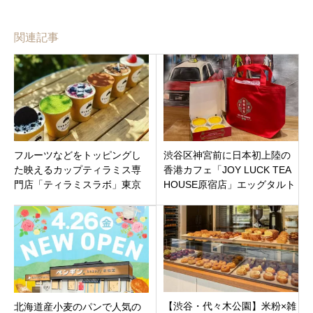
関連記事
フルーツなどをトッピングし
渋谷区神宮前に日本初上陸の
た映えるカップティラミス専
香港カフェ「JOY LUCK TEA
門店「ティラミスラボ」東京
HOUSE原宿店」エッグタルト
都渋谷区神宮前1丁目に3月19
やパイナップルぱんがおすす
日オープンです。
め！
【渋谷・代々木公園】米粉×雑
北海道産小麦のパンで人気の