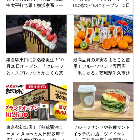
中太平打ち麺！横浜家系ラー
HD池袋ビルにオープン！3日
メン「吉祥寺武蔵家 両国店」
間限定で黒毛和牛など人気串2
東京都墨田区亀沢に
本が無料
鎌倉駅東口に新名物誕生！10
最高品質の果実をまるごと使
月28日オープン、「クレープ
用！フルーツサンド専門店
とエスプレッソとかまくら茶
「果じゅる」茨城県牛久市ひ
房」で味わう“パリパリ”抹茶ク
たち野うしく東
レープ
東京都初出店！【熟成醤油ラ
フルーツサンドや各種サンド
ーメン きゃべとん日野多摩平
イッチのお店「ツドイサン