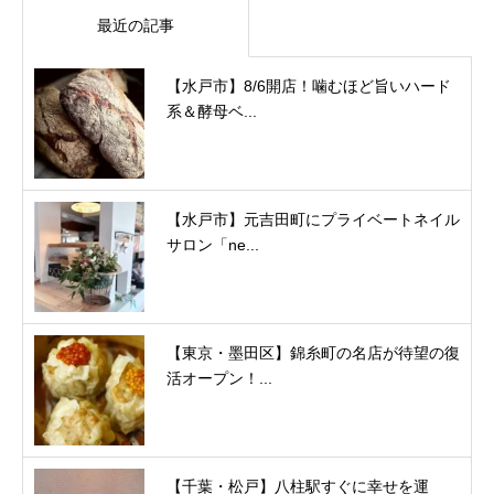
最近の記事
【水戸市】8/6開店！噛むほど旨いハード
系＆酵母ベ...
【水戸市】元吉田町にプライベートネイル
サロン「ne...
【東京・墨田区】錦糸町の名店が待望の復
活オープン！...
【千葉・松戸】八柱駅すぐに幸せを運