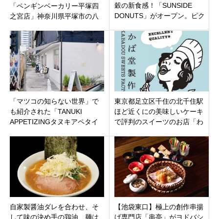
穀の新食感！「SUNSIDE
「ペンギンベーカリー平塚四
DONUTS」がオープン。ピク
之宮店」神奈川県平塚市の八
ニックの新定番へ
王子街道近くにオープン
「マツコの知らない世界」で
東京都足立区千住の北千住駅
も紹介された「TANUKI
ほど近くにの美味しいケーキ
APPETIZINGタヌキアペタイ
で評判のスイーツのお店「わ
ジング」はベーグルが大人気
かば堂製作所」
のお店。東京 中央区 勝どき
自家製醤油ダレを合わせ、そ
【池袋東口】極上の創作串揚
して味の決め手の鶏油、麺は
げ専門店「串亭」がヨドバシ