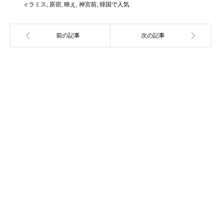
ィラミス
,
原宿
,
映え
,
神宮前
,
韓国で人気