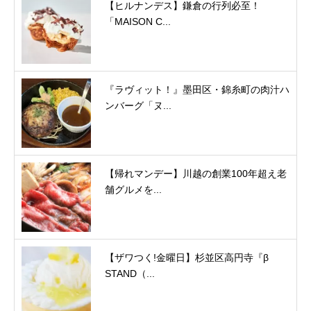
【ヒルナンデス】鎌倉の行列必至！
「MAISON C...
『ラヴィット！』墨田区・錦糸町の肉汁ハ
ンバーグ「ヌ...
【帰れマンデー】川越の創業100年超え老
舗グルメを...
【ザワつく!金曜日】杉並区高円寺『β
STAND（...