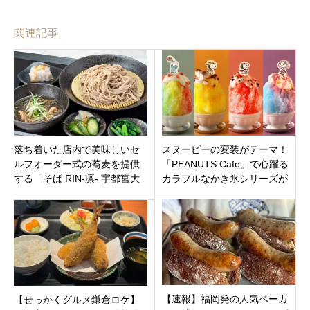
関連記事
落ち着いた店内で美味しいセ
スヌーピーの変装がテーマ！
ルフオーダー式の蕎麦を提供
「PEANUTS Cafe」で心躍る
する「そば RIN-凛- 宇都宮大
カラフルなかき氷シリーズが
通り店」宇都宮市泉町にオー
原宿・名古屋・大阪・神戸で
プン！
登場
【速報】福岡発の人気ベーカ
【せっかくグルメ鎌倉ロケ】