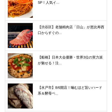
SP！人気イ...
【渋谷区】老舗精肉店「日山」が恵比寿西
口からすぐの...
【船橋】日本大会優勝・世界3位の実力派
が魅せる！注...
【水戸市】8/6開店！噛むほど旨いハード
系＆酵母ベ...