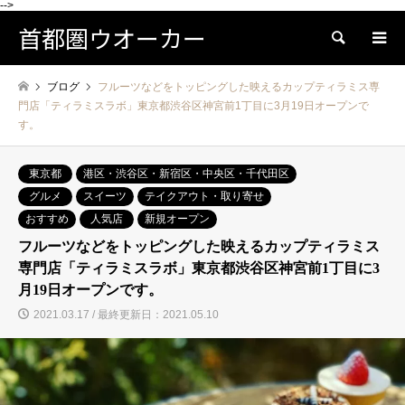
-->
首都圏ウオーカー
検索
ブログ
フルーツなどをトッピングした映えるカップティラミス専
門店「ティラミスラボ」東京都渋谷区神宮前1丁目に3月19日オープンで
す。
東京都
港区・渋谷区・新宿区・中央区・千代田区
グルメ
スイーツ
テイクアウト・取り寄せ
おすすめ
人気店
新規オープン
フルーツなどをトッピングした映えるカップティラミス
専門店「ティラミスラボ」東京都渋谷区神宮前1丁目に3
月19日オープンです。
2021.03.17 / 最終更新日：2021.05.10