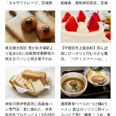
「タキザワクレープ」茨城県
処鎌倉 鹿島神宮前店」茨城
龍ケ崎市松ケ丘にオープン！
県鹿嶋市宮中の鹿島神宮の鳥
居のすぐそば
東京都大田区 雪が谷大塚駅よ
【宇都宮市上籠谷町】田んぼ
り徒歩1分に自家製培養酵母の
道にひっそりと佇む小さな魔
焼き立てパンと焼き菓子のお
法。「パティスリー ハル。」
店「m.3546 BAKERS」が9月3
で出会う、珠玉のホワイトチ
日オープン
ョコショート
神奈川県伊勢原市に高級食パ
濃厚豚骨ベースの つけ麺&ラ
ン専門店「君に惚れた」岸本
ーメン 夜はガッツリ二郎イン
拓也氏プロデュース！5月29日
スパイア系‼️「麺屋 こうめ」東