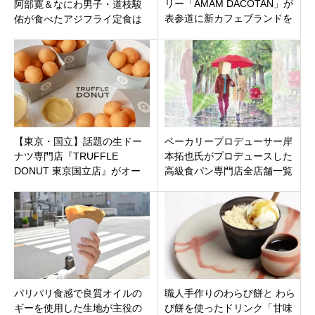
リー「AMAM DACOTAN」が
阿部寛＆なにわ男子・道枝駿
表参道に新カフェブランドを
佑が食べたアジフライ定食は
オープン！グルメの新ランド
「アカリダイニング」4月13日
マーク誕生
放送
【東京・国立】話題の生ドー
ベーカリープロデューサー岸
ナツ専門店『TRUFFLE
本拓也氏がプロデュースした
DONUT 東京国立店』がオー
高級食パン専門店全店舗一覧
プン！新感覚のポンデデイッ
【神奈川県・千葉県・埼玉
プがかわいい！
県・栃木県・群馬県・茨城
県】
パリパリ食感で良質オイルの
職人手作りのわらび餅と わら
ギーを使用した生地が主役の
び餅を使ったドリンク「甘味