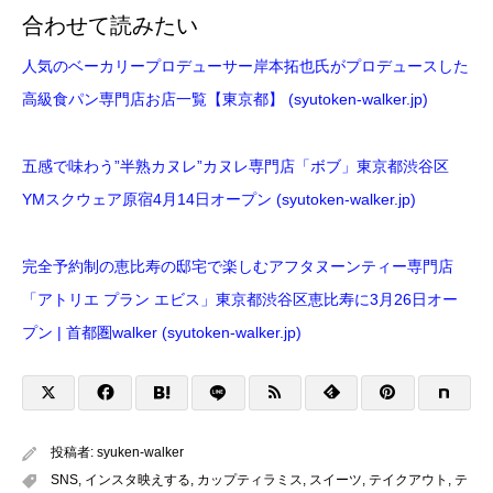
合わせて読みたい
人気のベーカリープロデューサー岸本拓也氏がプロデュースした
高級食パン専門店お店一覧【東京都】 (syutoken-walker.jp)
五感で味わう”半熟カヌレ”カヌレ専門店「ボブ」東京都渋谷区
YMスクウェア原宿4月14日オープン (syutoken-walker.jp)
完全予約制の恵比寿の邸宅で楽しむアフタヌーンティー専門店
「アトリエ プラン エビス」東京都渋谷区恵比寿に3月26日オー
プン | 首都圏walker (syutoken-walker.jp)
投稿者:
syuken-walker
SNS
,
インスタ映えする
,
カップティラミス
,
スイーツ
,
テイクアウト
,
テ