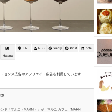
LINE
RSS
feedly
Pin it
note
Hatena
アドセンス広告やアフリエイト広告を利用しています
nts
ンド「マルニ（MARNI）」が「マルニ カフェ（MARNI