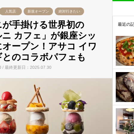
人気店
新規オープン
絶対行きたい
ニが手掛ける世界初の
最近の
ルニ カフェ」が銀座シッ
にオープン！アサコ イワ
ギとのコラボパフェも
30 / 最終更新日：2025.07.30