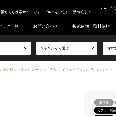
トップペ
情報何でも検索サイトです。グルメを中心に生活情報まで
ブログ一覧
お問い合わせ
掲載依頼・取材依頼
ジャンルから選ぶ
おす
」が銀座シックスにオープン！アサコ イワヤナギとのコラボパフェも
東京都
カフェ・喫茶