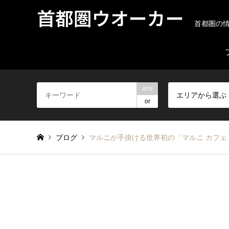
首都圏ウオーカー
首都圏の
and
エリアから選ぶ
or
ブログ
マルニが手掛ける世界初の「マルニ カフェ