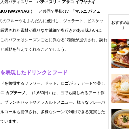
、人気パティスリー「
パティスリィ アサコ イワヤナギ
AKO IWAYANAGI）
」と共同で手掛けた「
マルニ パフェ
」
す。旬のフルーツをふんだんに使用し、ジェラート、ビスケッ
おすすめ
1
、厳選された素材が織りなす繊細で奥行きのある味わいは、
このパフェはシーズンごとに異なる1種類が提供され、訪れ
見と感動を与えてくれることでしょう。
観を表現したドリンクとフード
ンドを象徴するフラワー、ドット、ロゴがラテアートで美し
ニ カプチーノ
」（1,650円）は、目でも楽しめるアート作
す。ブランチセットやアラカルトメニュー、様々なフレーバ
アルコールも提供され、多様なシーンで利用できる充実した
っています。