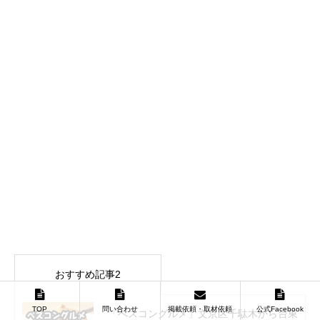
おすすめ記事2
TOP
問い合わせ
掲載依頼・取材依頼
公式Facebook
「べスコングルメ」文京区千駄木から台東