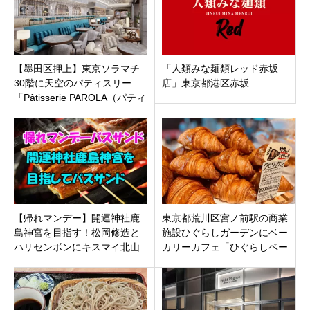
【墨田区押上】東京ソラマチ
「人類みな麺類レッド赤坂
30階に天空のパティスリー
店」東京都港区赤坂
「Pâtisserie PAROLA（パティ
スリー・パロラ）」2号店が9
月1日オープン
【帰れマンデー】開運神社鹿
東京都荒川区宮ノ前駅の商業
島神宮を目指す！松岡修造と
施設ひぐらしガーデンにベー
ハリセンボンにキスマイ北山
カリーカフェ「ひぐらしベー
宏光と飲食店を探すバスサン
カリー 尾久図書館店」ソフト
ド
クリームも！