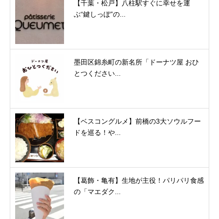
【千葉・松戸】八柱駅すぐに幸せを運
ぶ“鍵しっぽ”の...
墨田区錦糸町の新名所「ドーナツ屋 おひ
とつください...
【ベスコングルメ】前橋の3大ソウルフー
ドを巡る！や...
【葛飾・亀有】生地が主役！パリパリ食感
の「マエダク...