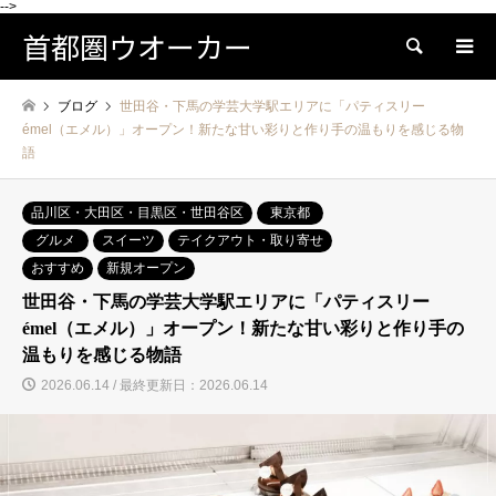
-->
首都圏ウオーカー
検索
ブログ
世田谷・下馬の学芸大学駅エリアに「パティスリー
émel（エメル）」オープン！新たな甘い彩りと作り手の温もりを感じる物
語
品川区・大田区・目黒区・世田谷区
東京都
グルメ
スイーツ
テイクアウト・取り寄せ
おすすめ
新規オープン
世田谷・下馬の学芸大学駅エリアに「パティスリー
émel（エメル）」オープン！新たな甘い彩りと作り手の
温もりを感じる物語
2026.06.14 / 最終更新日：2026.06.14