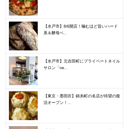
【水戸市】8/6開店！噛むほど旨いハード
系＆酵母ベ...
【水戸市】元吉田町にプライベートネイル
サロン「ne...
【東京・墨田区】錦糸町の名店が待望の復
活オープン！...