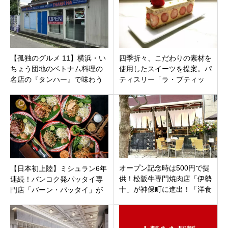
【孤独のグルメ 11】横浜・い
四季折々、こだわりの素材を
ちょう団地のベトナム料理の
使用したスイーツを提案。パ
名店の『タンハー』で味わう
ティスリー「ラ・ブティッ
絶品ブンティットヌングとチ
ク・ユキノシタ・カマクラ」
ャージョー
神奈川県鎌倉市小町
オープン記念時は500円で提
【日本初上陸】ミシュラン6年
供！松阪牛専門焼肉店「伊勢
連続！バンコク発パッタイ専
十」が神保町に進出！「洋食
門店「バーン・パッタイ」が
屋 伊勢十」東京都千代田区神
横浜ハンマーヘッドにオープ
田神保町に6月8日オープンで
ン
す。