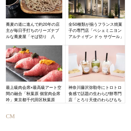
蕎麦の道に進んで約20年の店
全50種類が揃うフランス焼菓
主が毎日手打ちのリーズナブ
子の専門店「ペシェミニヨン
ルな蕎麦屋「そば切り 八
アルティザン ドゥ サヴール」
代」蕎麦を使ったデザート
東京千代田区の新丸ビルにオ
も！東京都板橋区大山東町
ープン
最上級肉会席×最高級アート空
神奈川藤沢弥勒寺にトロトロ
間の融合「秋葉原 個室肉会席
食感で話題の生わらび餅専門
吟」東京都千代田区秋葉原
店「とろり天使のわらびもち
藤沢ミロクジーナ店」9月23日
オープン
CM