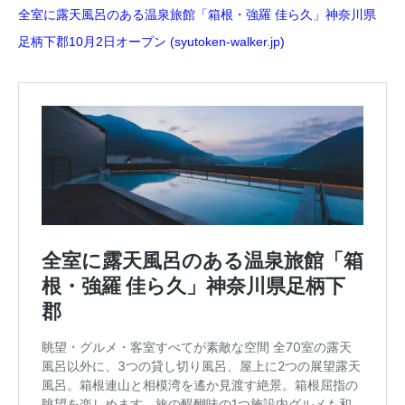
全室に露天風呂のある温泉旅館「箱根・強羅 佳ら久」神奈川県
足柄下郡10月2日オープン (syutoken-walker.jp)