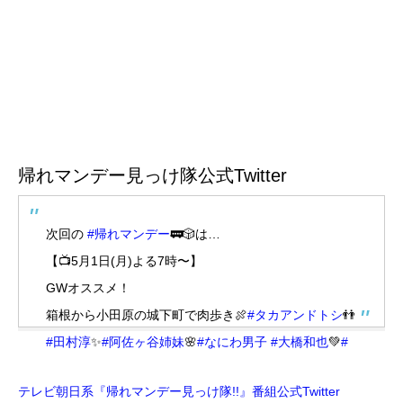
帰れマンデー見っけ隊公式Twitter
次回の
#帰れマンデー
🚃🎲は…
【📺5月1日(月)よる7時〜】
GWオススメ！
箱根から小田原の城下町で肉歩き🍖
#タカアンドトシ
👬
#田村淳
✨
#阿佐ヶ谷姉妹
🌸
#なにわ男子
#大橋和也
💚
#
３週連続なにわ男子がマンデーに登場
#なにわ男子全員
テレビ朝日系『帰れマンデー見っけ隊!!』番組公式Twitter
制覇まであと1人