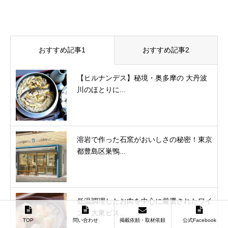
おすすめ記事1
おすすめ記事2
【ヒルナンデス】秘境・奥多摩の 大丹波
川のほとりに...
溶岩で作った石窯がおいしさの秘密！東京
都豊島区巣鴨...
低温調理したお肉を中心に厳選されたワイ
ン「大衆ビス...
TOP
問い合わせ
掲載依頼・取材依頼
公式Facebook