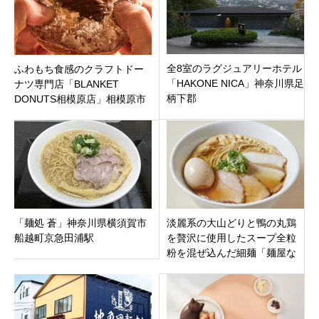
全8室のラグジュアリーホテル
ふわもち食感のクラフトドー
「HAKONE NICA」神奈川県足
ナツ専門店「BLANKET
柄下郡
DONUTS相模原店」相模原市
中央区清新にオープン！1日
300個限定。
「麺処 蒼」神奈川県横須賀市
淡麗系の大山どりと鴨の丸鶏
船越町京急田浦駅
を贅沢に使用したスープ全粒
粉を混ぜ込んだ細麺「麺屋な
おと」東京都大田区西蒲田