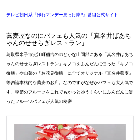
テレビ朝日系『帰れマンデー見っけ隊!!』番組公式サイト
旅のゴールは…絶景開運アートスポットへ⛩
pic.twitter.com/ig1tY6fy7C
蕎麦屋なのにパフェも人気の「真名井ばあち
ゃんのせせらぎレストラン」
— 帰れマンデー見っけ隊!! (@bussand_EX)
April 26,
2023
鳥取県米子市淀江町稲吉ののどかな山間部にある「真名井ばあち
ゃんのせせらぎレストラン」キノコをふんだんに使った「キノコ
御膳」や山菜の「お花見御膳」に全てオリジナル『真名井蕎麦』
等勿論本格的な蕎麦のお店。なのですがなぜかパフェも大人気で
す。季節のフルーツをこれでもかっとゆうくらいにふんだんに使
ったフルーツパフェが人気の秘密