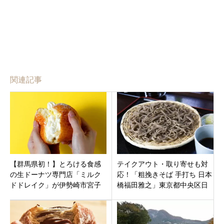
関連記事
【群馬県初！】とろける食感
テイクアウト・取り寄せも対
の生ドーナツ専門店「ミルク
応！「粗挽きそば 手打ち 日本
ドドレイク」が伊勢崎市宮子
橋福田雅之」東京都中央区日
町の「いせさきガーデンズ」
本橋 人形町
内にオープン！