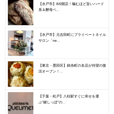
【水戸市】8/6開店！噛むほど旨いハード
系＆酵母ベ...
【水戸市】元吉田町にプライベートネイル
サロン「ne...
【東京・墨田区】錦糸町の名店が待望の復
活オープン！...
【千葉・松戸】八柱駅すぐに幸せを運
ぶ“鍵しっぽ”の...