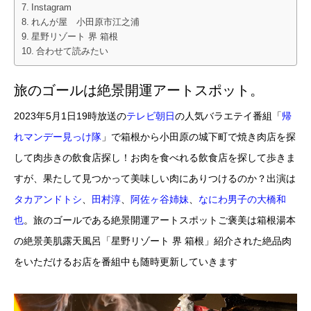
Instagram
れんが屋 小田原市江之浦
星野リゾート 界 箱根
合わせて読みたい
旅のゴールは絶景開運アートスポット。
2023年5月1日19時放送の
テレビ朝日
の人気バラエテイ番組「
帰
れマンデー見っけ隊
」で箱根から小田原の城下町で焼き肉店を探
して肉歩きの飲食店探し！お肉を食べれる飲食店を探して歩きま
すが、果たして見つかって美味しい肉にありつけるのか？出演は
タカアンドトシ
、
田村淳
、
阿佐ヶ谷姉妹
、
なにわ男子の大橋和
也
。旅のゴールである絶景開運アートスポットご褒美は箱根湯本
の絶景美肌露天風呂「星野リゾート 界 箱根」紹介された絶品肉
をいただけるお店を番組中も随時更新していきます