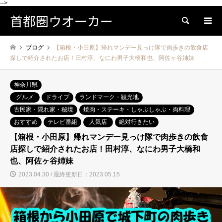
-->
首都圏ウオーカー
検索
ブログ
【箱根・小田原】帰れマンデー見っけ隊で肉歩きの飲食店
探しで紹介されたお店！田村淳、なにわ男子大橋和也、阿佐ヶ谷姉妹
神奈川県
グルメ
ドライブ
ランドマーク・観光地
古民家・隠れ家・秘境
焼肉・ステーキ・しゃぶしゃぶ・肉料理
おすすめ
テレビ番組
人気店
絶対行きたい
【箱根・小田原】帰れマンデー見っけ隊で肉歩きの飲食
店探しで紹介されたお店！田村淳、なにわ男子大橋和
也、阿佐ヶ谷姉妹
2023.04.30 / 最終更新日：2023.05.15