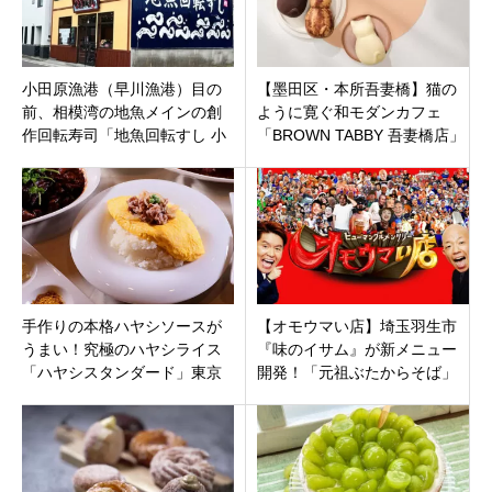
小田原漁港（早川漁港）目の
【墨田区・本所吾妻橋】猫の
前、相模湾の地魚メインの創
ように寛ぐ和モダンカフェ
作回転寿司「地魚回転すし 小
「BROWN TABBY 吾妻橋店」
田原港」神奈川県小田原市
オープン！焼き菓子と至福の
コーヒー
手作りの本格ハヤシソースが
【オモウマい店】埼玉羽生市
うまい！究極のハヤシライス
『味のイサム』が新メニュー
「ハヤシスタンダード」東京
開発！「元祖ぶたからそば」
都新宿区西新宿にオープン
「うず玉チャーハン」「コロ
チャー丼」