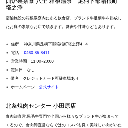
囲炉裏茶寮 八里 箱根湯寮 足柄下郡箱根町
塔之澤
宿泊施設の箱根湯寮内にある飲食店。ブランド牛足柄牛を熟成し
たお庭の素敵なお店で頂きます。蕎麦や甘味などもあります。
住所 神奈川県足柄下郡箱根町塔之澤4−４
電話
0460-85-8411
営業時間 11:00~20:00
定休日 なし
備考 クレジットカード可駐車場あり
ホームページ
公式サイト
北条焼肉センター 小田原店
食肉卸直営.黒毛牛専門で全国から様々なブランド牛が集まって
くるので、食肉卸直営ならではのコスパも良く美味しい肉がいた