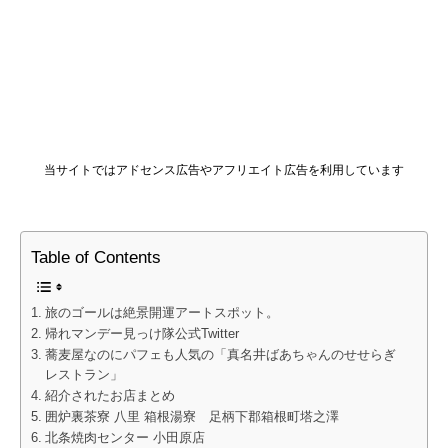
当サイトではアドセンス広告やアフリエイト広告を利用しています
Table of Contents
旅のゴールは絶景開運アートスポット。
帰れマンデー見っけ隊公式Twitter
蕎麦屋なのにパフェも人気の「真名井ばあちゃんのせせらぎ
レストラン」
紹介されたお店まとめ
囲炉裏茶寮 八里 箱根湯寮 足柄下郡箱根町塔之澤
北条焼肉センター 小田原店