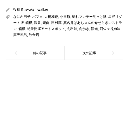
投稿者:
syuken-walker
なにわ男子
,
パフェ
,
大橋和也
,
小田原
,
帰れマンデー見っけ隊
,
星野リゾ
ート 界 箱根
,
温泉
,
焼肉
,
田村淳
,
真名井ばあちゃんのせせらぎレストラ
ン
,
箱根
,
絶景開運アートスポット
,
肉料理
,
肉歩き
,
観光
,
阿佐ヶ谷姉妹
,
露天風呂
,
飲食店