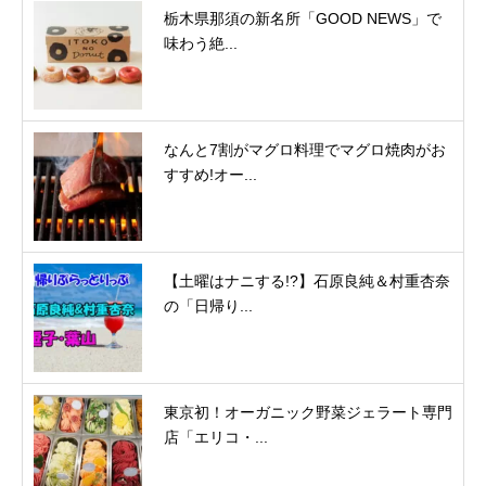
栃木県那須の新名所「GOOD NEWS」で
味わう絶...
なんと7割がマグロ料理でマグロ焼肉がお
すすめ!オー...
【土曜はナニする!?】石原良純＆村重杏奈
の「日帰り...
東京初！オーガニック野菜ジェラート専門
店「エリコ・...