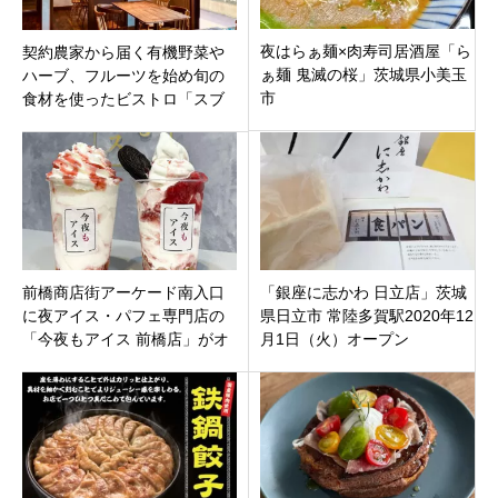
夜はらぁ麺×肉寿司居酒屋「ら
契約農家から届く有機野菜や
ぁ麺 鬼滅の桜」茨城県小美玉
ハーブ、フルーツを始め旬の
市
食材を使ったビストロ「スブ
リデオ レストラーレ」神奈川
県鎌倉市長谷
前橋商店街アーケード南入口
「銀座に志かわ 日立店」茨城
に夜アイス・パフェ専門店の
県日立市 常陸多賀駅2020年12
「今夜もアイス 前橋店」がオ
月1日（火）オープン
ープン！