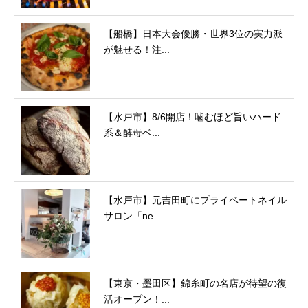
【船橋】日本大会優勝・世界3位の実力派
が魅せる！注...
【水戸市】8/6開店！噛むほど旨いハード
系＆酵母ベ...
【水戸市】元吉田町にプライベートネイル
サロン「ne...
【東京・墨田区】錦糸町の名店が待望の復
活オープン！...