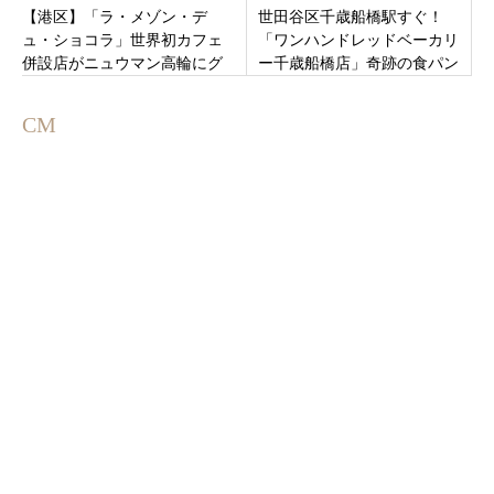
【港区】「ラ・メゾン・デ
世田谷区千歳船橋駅すぐ！
ュ・ショコラ」世界初カフェ
「ワンハンドレッドベーカリ
併設店がニュウマン高輪にグ
ー千歳船橋店」奇跡の食パン
ランドオープン！パリのよう
とバスクチーズケーキにプリ
な洗練された空間
ンが人気！
CM