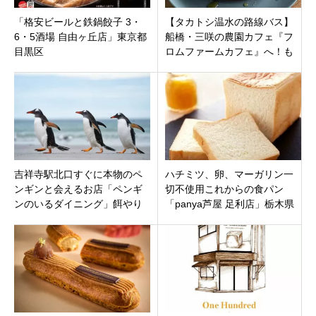
「格安ビールと鉄鍋餃子 3・
【タカトシ温水の路線バス】
6・5酒場 自由ヶ丘店」東京都
船橋・三咲の農園カフェ『フ
目黒区
ロムファームカフェ』へ！も
こみちも絶賛した“船橋野菜パ
ンケーキ”とは？
吉祥寺駅北口すぐに本物のペ
ハチミツ、卵、マーガリン一
ンギンと会えるお店「ペンギ
切不使用これからの食パン
ンのいるダイニング」餌やり
「panya芦屋 足利店」栃木県
もできます！東京都武蔵野市
足利市