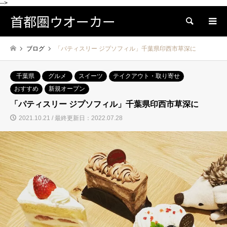
-->
首都圏ウオーカー
検索
ブログ
「パティスリー ジプソフィル」千葉県印西市草深に
千葉県
グルメ
スイーツ
テイクアウト・取り寄せ
おすすめ
新規オープン
「パティスリー ジプソフィル」千葉県印西市草深に
2021.10.21 / 最終更新日：2022.07.28