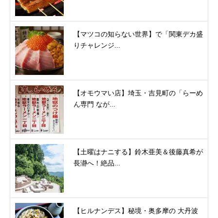
【マツコの知らない世界】で「関東デカ盛
りチャレンジ...
【オモウマい店】埼玉・吉見町の「らーめ
ん専門 なが...
【土曜はナニする】鈴木亜美＆後藤真希が
長瀞へ！絶品...
【ヒルナンデス】秘境・奥多摩の 大丹波